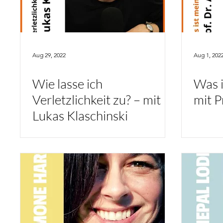
Aug 29, 2022
Aug 1, 202
Wie lasse ich
Was i
Verletzlichkeit zu? – mit
mit P
Lukas Klaschinski