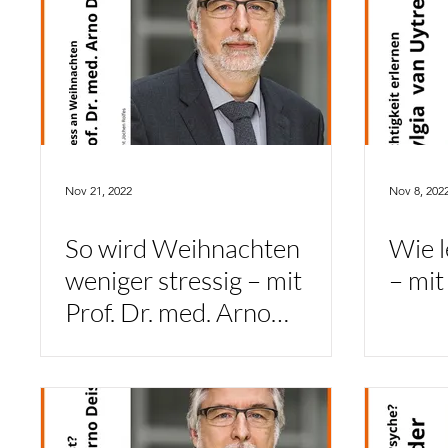
Nov 21, 2022
Nov 8, 202
So wird Weihnachten
Wie l
weniger stressig – mit
– mit
Prof. Dr. med. Arno
Deister