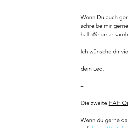
Wenn Du auch gern
schreibe mir gern
hallo@humansareha
Ich wünsche dir vi
dein Leo.
–
Die zweite 
HAH On
Wenn du gerne dabe