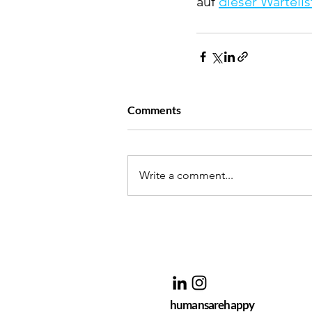
auf 
dieser Wartelis
Comments
Write a comment...
humansarehappy