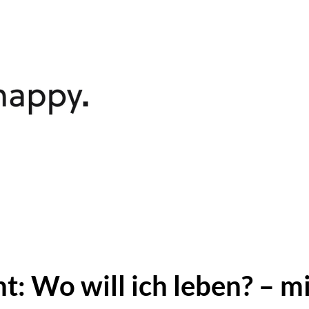
Start
Einzelpersonen
Organi
t: Wo will ich leben? – m