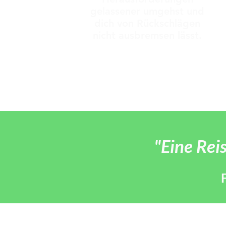
gelassener umgehst und
dich von Rückschlägen
nicht ausbremsen lässt.
"Eine Reis