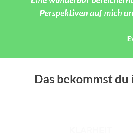
Perspektiven auf mich un
E
Das bekommst du i
KLARHEIT