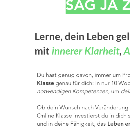
SAG JA 
Lerne, dein Leben gel
mit
innerer Klarheit
,
A
Du hast genug davon, immer um Pr
Klasse
genau für dich:
In nur 10 Wo
notwendigen Kompetenzen,
um
dei
Ob dein Wunsch nach Veränderung ber
Online Klasse investierst du in dich 
und in deine Fähigkeit, das
Leben
e