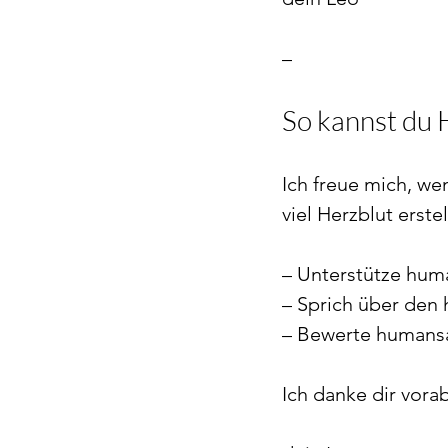
–
So kannst du
Ich freue mich, wen
viel Herzblut erst
– Unterstütze hum
– Sprich über den
– Bewerte humansa
Ich danke dir vora