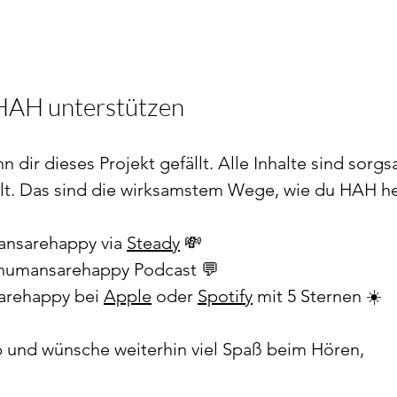
 HAH unterstützen
n dir dieses Projekt gefällt. Alle Inhalte sind sorg
ellt. Das sind die wirksamstem Wege, wie du HAH he
ansarehappy via 
Steady
💸
 humansarehappy Podcast 
💬
rehappy bei 
Apple
 oder 
Spotify
 mit 5 Sternen 
☀️
b und wünsche weiterhin viel Spaß beim Hören,