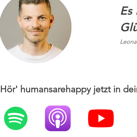
Es 
Glü
Leona
Hör' humansarehappy jetzt in dei