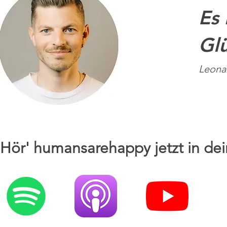
Es 
Glü
Leona
Hör' humansarehappy jetzt in dei