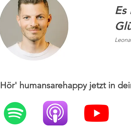
Es 
Glü
Leona
Hör' humansarehappy jetzt in dei