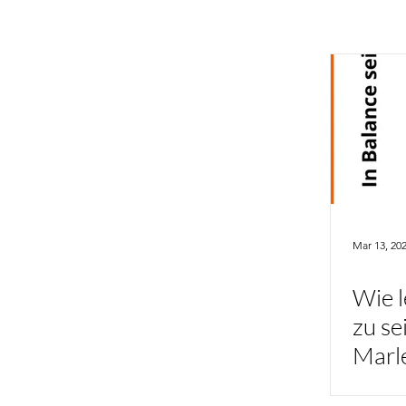
Mar 13, 20
Wie l
zu se
Marl